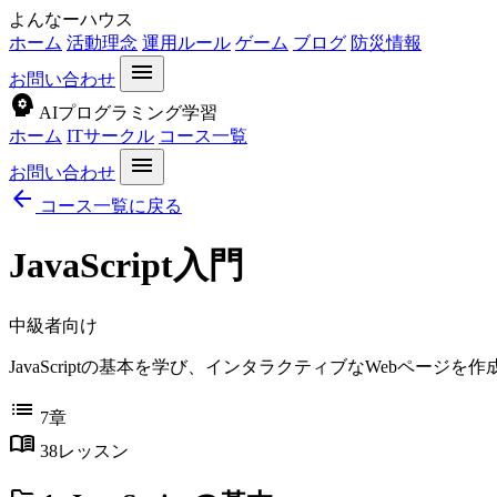
よんなーハウス
ホーム
活動理念
運用ルール
ゲーム
ブログ
防災情報
menu
お問い合わせ
psychology
AIプログラミング学習
ホーム
ITサークル
コース一覧
menu
お問い合わせ
arrow_back
コース一覧に戻る
JavaScript入門
中級者向け
JavaScriptの基本を学び、インタラクティブなWebペー
list
7章
menu_book
38レッスン