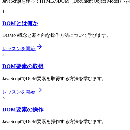
JavaScriptを使ってHTMLのDOM（Document Object M
1
DOMとは何か
DOMの概念と基本的な操作方法について学びます。
arrow_forward
レッスンを開始
2
DOM要素の取得
JavaScriptでDOM要素を取得する方法を学びます。
arrow_forward
レッスンを開始
3
DOM要素の操作
JavaScriptでDOM要素を操作する方法を学びます。