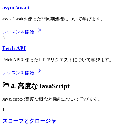
async/await
async/awaitを使った非同期処理について学びます。
arrow_forward
レッスンを開始
5
Fetch API
Fetch APIを使ったHTTPリクエストについて学びます。
arrow_forward
レッスンを開始
folder_open
4. 高度なJavaScript
JavaScriptの高度な概念と機能について学びます。
1
スコープとクロージャ