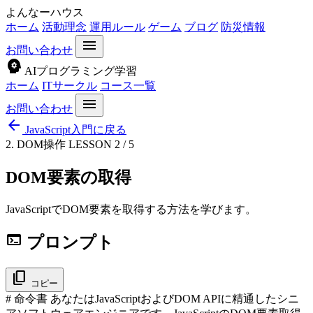
よんなーハウス
ホーム
活動理念
運用ルール
ゲーム
ブログ
防災情報
menu
お問い合わせ
psychology
AIプログラミング学習
ホーム
ITサークル
コース一覧
menu
お問い合わせ
arrow_back
JavaScript入門に戻る
2. DOM操作
LESSON 2 / 5
DOM要素の取得
JavaScriptでDOM要素を取得する方法を学びます。
terminal
プロンプト
content_copy
コピー
# 命令書 あなたはJavaScriptおよびDOM APIに精通したシニ