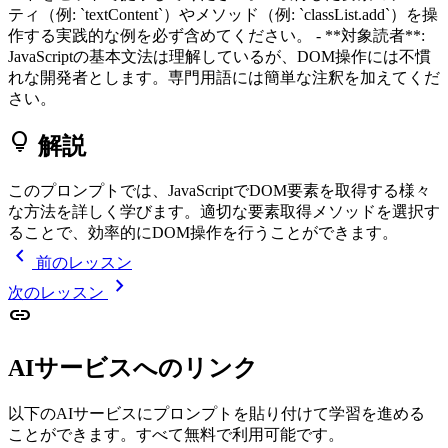
ティ（例: `textContent`）やメソッド（例: `classList.add`）を操
作する実践的な例を必ず含めてください。 - **対象読者**:
JavaScriptの基本文法は理解しているが、DOM操作には不慣
れな開発者とします。専門用語には簡単な注釈を加えてくだ
さい。
lightbulb
解説
このプロンプトでは、JavaScriptでDOM要素を取得する様々
な方法を詳しく学びます。適切な要素取得メソッドを選択す
ることで、効率的にDOM操作を行うことができます。
chevron_left
前のレッスン
chevron_right
次のレッスン
link
AIサービスへのリンク
以下のAIサービスにプロンプトを貼り付けて学習を進める
ことができます。すべて無料で利用可能です。