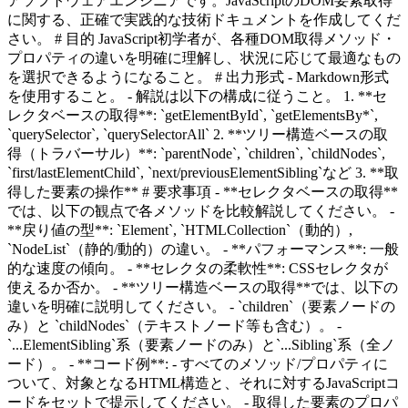
アソフトウェアエンジニアです。JavaScriptのDOM要素取得
に関する、正確で実践的な技術ドキュメントを作成してくだ
さい。 # 目的 JavaScript初学者が、各種DOM取得メソッド・
プロパティの違いを明確に理解し、状況に応じて最適なもの
を選択できるようになること。 # 出力形式 - Markdown形式
を使用すること。 - 解説は以下の構成に従うこと。 1. **セ
レクタベースの取得**: `getElementById`, `getElementsBy*`,
`querySelector`, `querySelectorAll` 2. **ツリー構造ベースの取
得（トラバーサル）**: `parentNode`, `children`, `childNodes`,
`first/lastElementChild`, `next/previousElementSibling`など 3. **取
得した要素の操作** # 要求事項 - **セレクタベースの取得**
では、以下の観点で各メソッドを比較解説してください。 -
**戻り値の型**: `Element`, `HTMLCollection`（動的）,
`NodeList`（静的/動的）の違い。 - **パフォーマンス**: 一般
的な速度の傾向。 - **セレクタの柔軟性**: CSSセレクタが
使えるか否か。 - **ツリー構造ベースの取得**では、以下の
違いを明確に説明してください。 - `children`（要素ノードの
み）と `childNodes`（テキストノード等も含む）。 -
`...ElementSibling`系（要素ノードのみ）と`...Sibling`系（全ノ
ード）。 - **コード例**: - すべてのメソッド/プロパティに
ついて、対象となるHTML構造と、それに対するJavaScriptコ
ードをセットで提示してください。 - 取得した要素のプロパ