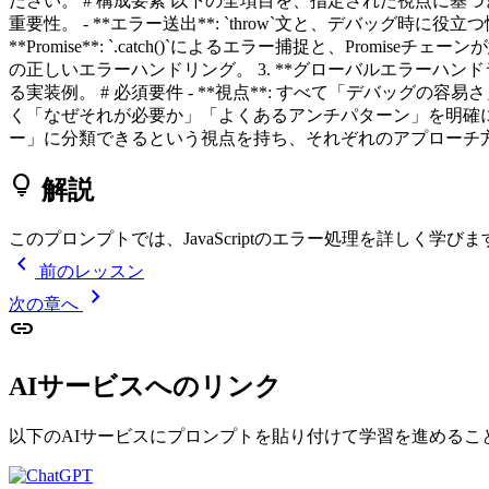
ださい。 # 構成要素 以下の全項目を、指定された視点に基づき解説してくださ
重要性。 - **エラー送出**: `throw`文と、デバッグ時に
**Promise**: `.catch()`によるエラー捕捉と、Promiseチェーン
の正しいエラーハンドリング。 3. **グローバルエラーハンドラ** - **
る実装例。 # 必須要件 - **視点**: すべて「デバッグ
く「なぜそれが必要か」「よくあるアンチパターン」を明確にし
ー」に分類できるという視点を持ち、それぞれのアプローチ方法に
lightbulb
解説
このプロンプトでは、JavaScriptのエラー処理を詳し
chevron_left
前のレッスン
chevron_right
次の章へ
link
AIサービスへのリンク
以下のAIサービスにプロンプトを貼り付けて学習を進めるこ