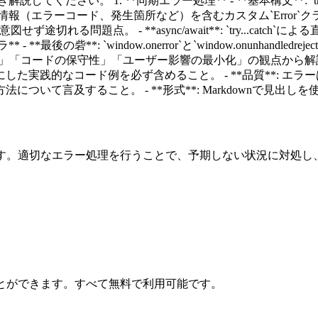
い。 1. **同期エラー処理** - **基本構文**: `try...cat
役立つ情報（エラーコード、発生箇所など）を含むカスタム`Error`ク
が意図せず途切れる問題点。 - **async/await**: `try...catc
最後の砦**: `window.onerror`と`window.onunhan
の容易さ」「コードの保守性」「ユーザー影響の最小化」の観点から解説
た実践的なコード例を必ず含めること。 - **品質**: エ
ついて言及すること。 - **形式**: Markdownで見出
く学びます。適切なエラー処理を行うことで、予期しない状況に対
とができます。すべて無料で利用可能です。