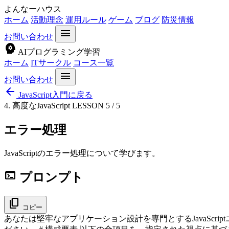
よんなーハウス
ホーム
活動理念
運用ルール
ゲーム
ブログ
防災情報
menu
お問い合わせ
psychology
AIプログラミング学習
ホーム
ITサークル
コース一覧
menu
お問い合わせ
arrow_back
JavaScript入門に戻る
4. 高度なJavaScript
LESSON 5 / 5
エラー処理
JavaScriptのエラー処理について学びます。
terminal
プロンプト
content_copy
コピー
あなたは堅牢なアプリケーション設計を専門とするJavaScri