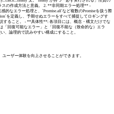
ch...finally`文。`finally`が持つ「必ず実行される」性質の
ラスの作成方法と意義。 2. **非同期エラー処理** -
h`による直感的なエラー処理と、`Promise.all`など複数のPromiseを扱う際
dledrejection`を定義し、予期せぬエラーをすべて捕捉してロギングす
すること。 - **具体性**: 各項目には、概念・構文だけでな
ラーは「回復可能なエラー」と「回復不能な（致命的な）エラ
しを使い、論理的で読みやすい構成にすること。
処し、ユーザー体験を向上させることができます。