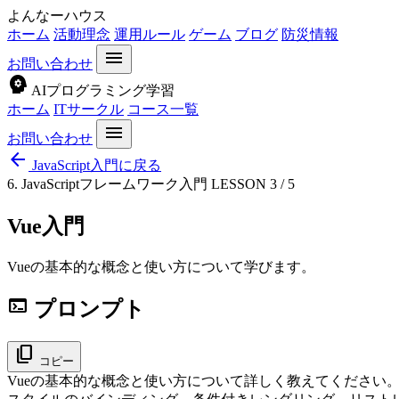
よんなーハウス
ホーム
活動理念
運用ルール
ゲーム
ブログ
防災情報
menu
お問い合わせ
psychology
AIプログラミング学習
ホーム
ITサークル
コース一覧
menu
お問い合わせ
arrow_back
JavaScript入門に戻る
6. JavaScriptフレームワーク入門
LESSON 3 / 5
Vue入門
Vueの基本的な概念と使い方について学びます。
terminal
プロンプト
content_copy
コピー
Vueの基本的な概念と使い方について詳しく教えてください。