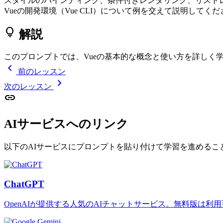
スタイルのバインディング、条件付きレンダリング、リスト
Vueの開発環境（Vue CLI）について例を交えて説明して
lightbulb
解説
このプロンプトでは、Vueの基本的な概念と使い方を詳しく
chevron_left
前のレッスン
chevron_right
次のレッスン
link
AIサービスへのリンク
以下のAIサービスにプロンプトを貼り付けて学習を進めるこ
ChatGPT
OpenAIが提供する人気のAIチャットサービス。無料版は利