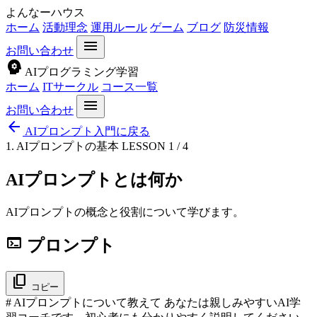
よんなーハウス
ホーム
活動理念
運用ルール
ゲーム
ブログ
防災情報
menu
お問い合わせ
psychology
AIプログラミング学習
ホーム
ITサークル
コース一覧
menu
お問い合わせ
arrow_back
AIプロンプト入門に戻る
1. AIプロンプトの基本
LESSON 1 / 4
AIプロンプトとは何か
AIプロンプトの概念と役割について学びます。
terminal
プロンプト
content_copy
コピー
# AIプロンプトについて教えて あなたは親しみやすいAI学