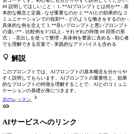
習コーチです。初心者にも分かりやすく説明してください。
## 説明してほしいこと： 1. **AIプロンプトとは何か** - 基
本的な概念と定義 - なぜ重要なのか 2. **AIとの効果的なコ
ミュニケーションでの役割** - どのような働きをするのか -
具体的な例を交えて 3. **良いプロンプトと悪いプロンプト
の違い** - 比較例を3つ以上 - それぞれの特徴 ## 回答の形
式： - 見出しを使って整理 - 具体例を豊富に含める - 初心者
でも理解できる言葉で - 実践的なアドバイスも含める
lightbulb
解説
このプロンプトでは、AIプロンプトの基本概念を分かりや
すく説明してもらいます。AIプロンプトの重要性と、効果
的なプロンプトの特徴を理解することで、AIとのコミュニ
ケーションの基礎が身につきます。
chevron_right
次のレッスン
link
AIサービスへのリンク