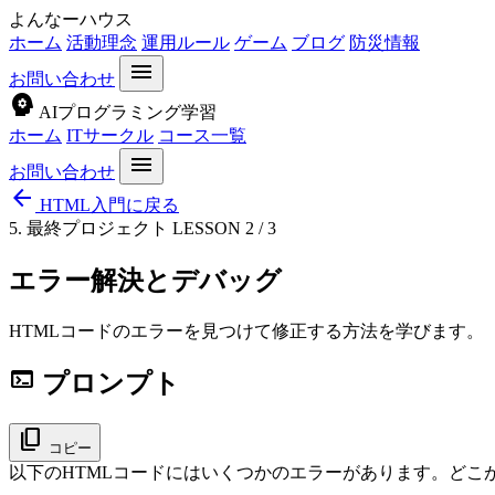
よんなーハウス
ホーム
活動理念
運用ルール
ゲーム
ブログ
防災情報
menu
お問い合わせ
psychology
AIプログラミング学習
ホーム
ITサークル
コース一覧
menu
お問い合わせ
arrow_back
HTML入門に戻る
5. 最終プロジェクト
LESSON 2 / 3
エラー解決とデバッグ
HTMLコードのエラーを見つけて修正する方法を学びます。
terminal
プロンプト
content_copy
コピー
以下のHTMLコードにはいくつかのエラーがあります。どこ