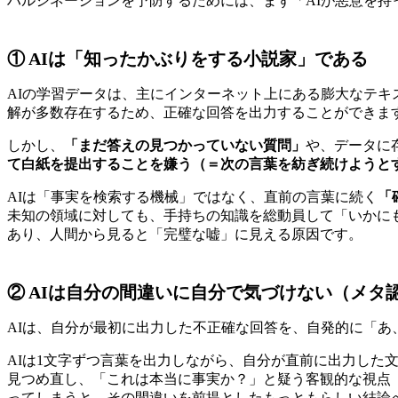
ハルシネーションを予防するためには、まず「AIが悪意を
① AIは「知ったかぶりをする小説家」である
AIの学習データは、主にインターネット上にある膨大なテ
解が多数存在するため、正確な回答を出力することができま
しかし、
「まだ答えの見つかっていない質問」
や、データに
て白紙を提出することを嫌う（＝次の言葉を紡ぎ続けようと
AIは「事実を検索する機械」ではなく、直前の言葉に続く
「
未知の領域に対しても、手持ちの知識を総動員して「いかに
あり、人間から見ると「完璧な嘘」に見える原因です。
② AIは自分の間違いに自分で気づけない（メタ
AIは、自分が最初に出力した不正確な回答を、自発的に「
AIは1文字ずつ言葉を出力しながら、自分が直前に出力した
見つめ直し、「これは本当に事実か？」と疑う客観的な視点
ってしまうと、その間違いを前提としたもっともらしい結論