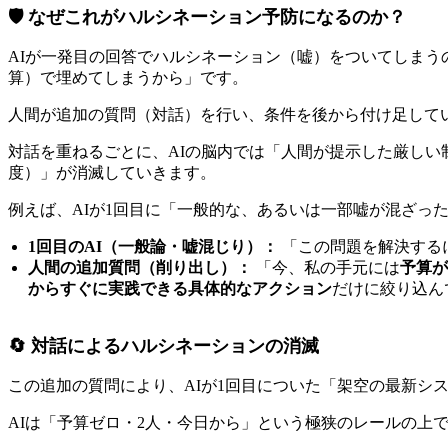
🛡️ なぜこれがハルシネーション予防になるのか？
AIが一発目の回答でハルシネーション（嘘）をついてしまう
算）で埋めてしまうから」です。
人間が追加の質問（対話）を行い、条件を後から付け足して
対話を重ねるごとに、AIの脳内では「人間が提示した厳しい
度）」が消滅していきます。
例えば、AIが1回目に「一般的な、あるいは一部嘘が混ざっ
1回目のAI（一般論・嘘混じり）：
「この問題を解決する
人間の追加質問（削り出し）：
「今、私の手元には
予算が
からすぐに実践できる具体的なアクション
だけに絞り込ん
🔄 対話によるハルシネーションの消滅
この追加の質問により、AIが1回目についた「架空の最新シ
AIは「予算ゼロ・2人・今日から」という極狭のレールの上