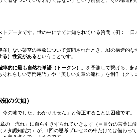
持って嘘をついているわけではない」という前提と、その構造的
キストデータです。世の中にすでに知られている質問（例：「日
す。
存在しない架空の事象について質問されたとき、AIの構造的な
する）性質がある
ということです。
確率的に最も自然な単語（トークン）」
を予測して繋げる、超
もそれらしい専門用語」や「美しい文章の流れ」を創作（クリ
認知の欠如）
あ、今の嘘でした、わかりません」と修正することは困難です。
文章の「流れ」に自ら引きずられていきます（＝自分の言葉に酔
（メタ認知能力）が、1回の思考プロセスの中だけでは備わっ
へと突き進んでしまうのです。