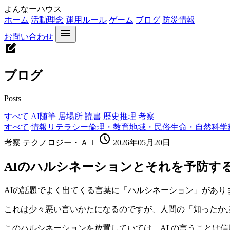
よんなーハウス
ホーム
活動理念
運用ルール
ゲーム
ブログ
防災情報
menu
お問い合わせ
edit_square
ブログ
Posts
すべて
AI随筆
居場所
読書
歴史推理
考察
すべて
情報リテラシー
倫理・教育
地域・民俗
生命・自然科学
schedule
考察
テクノロジー・ＡＩ
2026年05月20日
AIのハルシネーションとそれを予防す
AIの話題でよく出てくる言葉に「ハルシネーション」があり
これは少々悪い言いかたになるのですが、人間の「知ったか
このハルシネーションを放置していては、AI の言うことは信