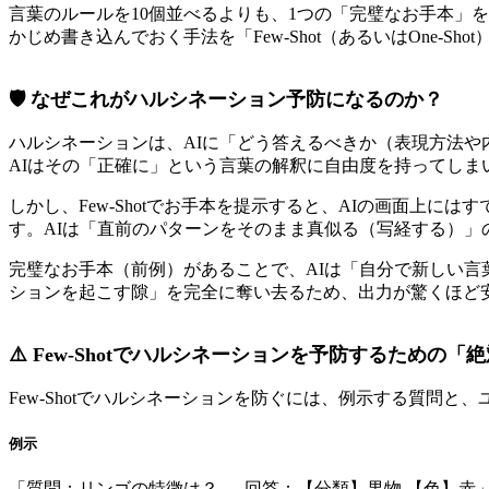
言葉のルールを10個並べるよりも、1つの「完璧なお手本」
かじめ書き込んでおく手法を「Few-Shot（あるいはOne-S
🛡️ なぜこれがハルシネーション予防になるのか？
ハルシネーションは、AIに「どう答えるべきか（表現方法
AIはその「正確に」という言葉の解釈に自由度を持ってしま
しかし、Few-Shotでお手本を提示すると、AIの画面上
す。AIは「直前のパターンをそのまま真似る（写経する）」
完璧なお手本（前例）があることで、AIは「自分で新しい
ションを起こす隙」を完全に奪い去るため、出力が驚くほど
⚠️ Few-Shotでハルシネーションを予防するための「
Few-Shotでハルシネーションを防ぐには、例示する質問
例示
「質問：リンゴの特徴は？ → 回答：【分類】果物 【色】赤