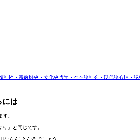
精神性・宗教
歴史・文化史
哲学・存在論
社会・現代論
心理・認
るには
ます。
ぶり」と同じです。
用ならん! となるでしょう。