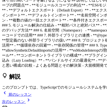
保守性の高いコードを書けるようになる ## 説明してほしい内容： 
ープの問題点** - **モジュールスコープの利点** - **ES6モジュー
** - **デフォルトエクスポート（Default Export）** - *
インポート** - **デフォルトインポート** - **名前空間インポー
ン - **複数の値の一括エクスポート** - **条件付きエクスポート*
### 5. モジュール解決の仕組み - **相対パスと絶対パス** - **No
のデバッグ方法** ### 6. 名前空間（Namespace） - **na
ーコードでの活用** ### 7. 外部ライブラリとの連携 - **@types
**型定義のない外部ライブラリの扱い** ### 8. プロジェクト
活用** - **循環依存の回避** - **依存関係の管理** ### 9. TypeSc
**allowSyntheticDefaultImportsの活用** - **esM
ール** - **コンポーネントライブラリの構成** - **プラグインシステムの
込み（Lazy Loading）** - **バンドルサイズの最適化*
と悪い構成の比較 - よくある問題とその解決策 - 大規模開
lightbulb
解説
このプロンプトでは、TypeScriptでのモジュールシス
chevron_left
前のレッスン
chevron_right
次のレッスン