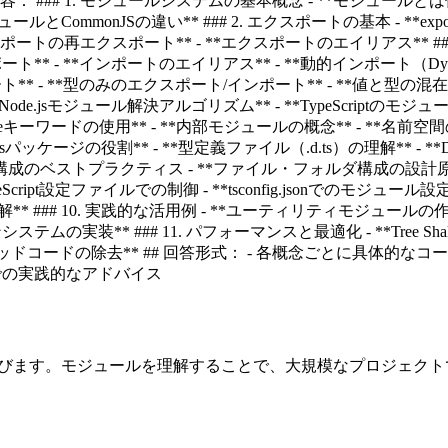
### 1. モジュールシステムの基本概念 - **モジュールとは何か
ルとCommonJSの違い** ### 2. エクスポートの基本 - **exp
*エクスポートの再エクスポート** - **エクスポートのエイリアス** ###
ト** - **インポートのエイリアス** - **動的インポート（Dynam
* - **型のみのエクスポート/インポート** - **値と型の混在エクス
de.jsモジュール解決アルゴリズム** - **TypeScriptのモジュール
mespaceキーワードの使用** - **内部モジュールの概念** - **
パッケージの役割** - **型定義ファイル（.d.ts）の理解** - **Def
構成のベストプラクティス - **ファイル・フォルダ構成の設計原則*
ript設定ファイルでの制御 - **tsconfig.jsonでのモジュール設定** - **
oduleInteropの理解** ### 10. 実践的な活用例 - **ユーティリティ
実装** ### 11. パフォーマンスと最適化 - **Tree Shakingの
* - **デッドコードの除去** ## 回答形式： - 各概念ごとに具体
発での実践的なアドバイス
テムを学びます。モジュールを理解することで、大規模なプロジェ