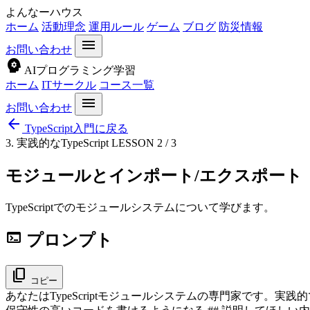
よんなーハウス
ホーム
活動理念
運用ルール
ゲーム
ブログ
防災情報
menu
お問い合わせ
psychology
AIプログラミング学習
ホーム
ITサークル
コース一覧
menu
お問い合わせ
arrow_back
TypeScript入門に戻る
3. 実践的なTypeScript
LESSON 2 / 3
モジュールとインポート/エクスポート
TypeScriptでのモジュールシステムについて学びます。
terminal
プロンプト
content_copy
コピー
あなたはTypeScriptモジュールシステムの専門家です。実践