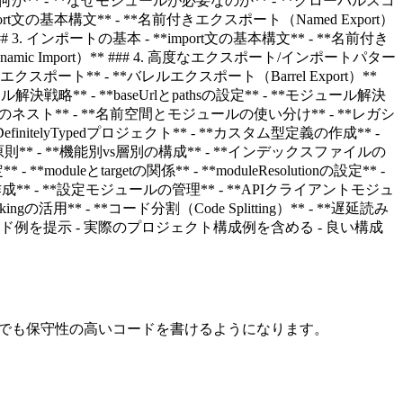
** - **なぜモジュールが必要なのか** - **グローバルスコ
ort文の基本構文** - **名前付きエクスポート（Named Export）
 3. インポートの基本 - **import文の基本構文** - **名前付き
ic Import）** ### 4. 高度なエクスポート/インポートパター
ポート** - **バレルエクスポート（Barrel Export）**
解決戦略** - **baseUrlとpathsの設定** - **モジュール解決
名前空間のネスト** - **名前空間とモジュールの使い分け** - **レガシ
initelyTypedプロジェクト** - **カスタム型定義の作成** -
* - **機能別vs層別の構成** - **インデックスファイルの
moduleとtargetの関係** - **moduleResolutionの設定** -
モジュールの作成** - **設定モジュールの管理** - **APIクライアントモジュ
活用** - **コード分割（Code Splitting）** - **遅延読み
的なコード例を提示 - 実際のプロジェクト構成例を含める - 良い構成
クトでも保守性の高いコードを書けるようになります。