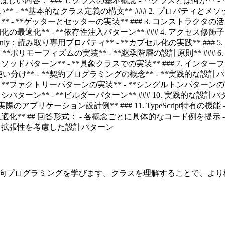
内容： ### 1. クラスの基本概念 - **クラスとは何か** 
クラスとの違い** - **基本的なクラス定義の構文** ### 2. プロパテ
** - **ゲッターとセッターの実装** ### 3. コンストラクタの
最適化** - **依存性注入パターン** ### 4. アクセス修飾子 - *
eadonly：読み取り専用プロパティ** - **カプセル化の実践** ### 
**ポリモーフィズムの実装** - **継承階層の設計原則** ### 6. 抽
ッドパターン** - **具象クラスでの実装** ### 7. インターフェー
** - **契約プログラミングの概念** - **実践的な設計パターン
 **ファクトリーパターンの実装** - **シングルトンパターンの実装*
シパターン** - **ビルダーパターン** ### 10. 実践的な設計パ
際のアプリケーション設計例** ### 11. TypeScript特有の機能
ンス最適化** ## 回答形式： - 各概念ごとに具体的なコード例を
性と拡張性を考慮した設計パターン
ェクト指向プログラミングを学びます。クラスを理解することで、