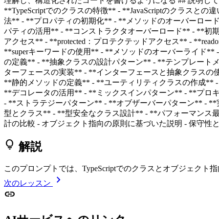
理解し、構造化されたコードを書けるようになる ## 説明してほしい
**TypeScriptでのクラスの特徴** - **JavaScriptの
法** - **プロパティの初期化** - **メソッドのオーバーロード
パティの活用** - **コンストラクタオーバーロード** - **初期化の
アクセス** - **protected：プロテクテッドアクセス** - **r
**superキーワードの使用** - **メソッドのオーバーライド** - 
の定義** - **抽象クラスの設計パターン** - **テンプレートメソ
ターフェースの実装** - **インターフェースと抽象クラスの使い分け
**静的メソッドの定義** - **ユーティリティクラスの作成** -
**デコレータの活用** - **ミックスインパターン** - **プロキ
- **ストラテジーパターン** - **オブザーバーパターン** - **実
型とクラス** - **型安全なクラス設計** - **パフォーマ
計の比較 - オブジェクト指向の原則に基づいた説明 - 保守
lightbulb
解説
このプロンプトでは、TypeScriptでのクラスとオブジ
chevron_right
次のレッスン
link