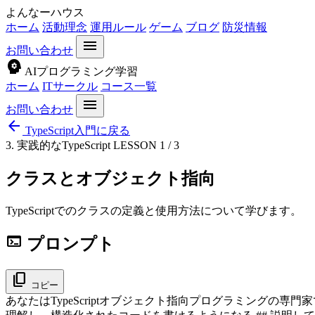
よんなーハウス
ホーム
活動理念
運用ルール
ゲーム
ブログ
防災情報
menu
お問い合わせ
psychology
AIプログラミング学習
ホーム
ITサークル
コース一覧
menu
お問い合わせ
arrow_back
TypeScript入門に戻る
3. 実践的なTypeScript
LESSON 1 / 3
クラスとオブジェクト指向
TypeScriptでのクラスの定義と使用方法について学びます。
terminal
プロンプト
content_copy
コピー
あなたはTypeScriptオブジェクト指向プログラミングの専門