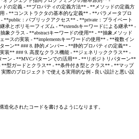
- **オブジェクト指向プログラミングの基本原則** -
ィとメソッドの定義 - **プロパティの定義方法** - **メソッドの定義方
活用 - **コンストラクタの基本的な定義** - **パラメータプロ
*public：パブリックアクセス** - **private：プライベート
5. 継承とポリモーフィズム - **extendsキーワードによる継承** -
象クラス - **abstractキーワードの使用** - **抽象メソッド
スの実装 - **implementsキーワードの使用** - **複数イン
** ### 8. 静的メンバー - **静的プロパティの定義** -
* ### 9. 高度なクラス機能 - **ジェネリッククラス** -
ターン - **MVCパターンでの活用** - **リポジトリパターン**
 - **型ガードとクラス** - **条件付き型とクラス** - **マップ
提示 - 実際のプロジェクトで使える実用的な例 - 良い設計と悪い設
より構造化されたコードを書けるようになります。