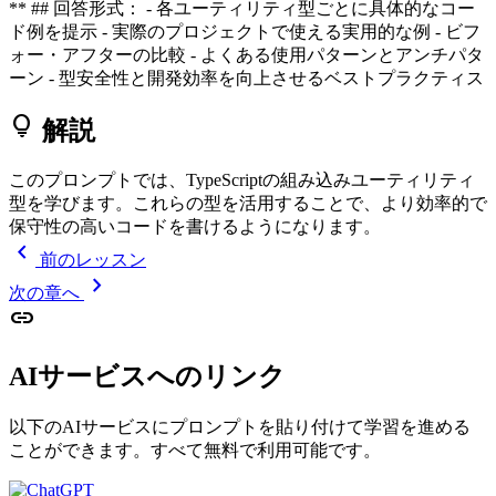
** ## 回答形式： - 各ユーティリティ型ごとに具体的なコー
ド例を提示 - 実際のプロジェクトで使える実用的な例 - ビフ
ォー・アフターの比較 - よくある使用パターンとアンチパタ
ーン - 型安全性と開発効率を向上させるベストプラクティス
lightbulb
解説
このプロンプトでは、TypeScriptの組み込みユーティリティ
型を学びます。これらの型を活用することで、より効率的で
保守性の高いコードを書けるようになります。
chevron_left
前のレッスン
chevron_right
次の章へ
link
AIサービスへのリンク
以下のAIサービスにプロンプトを貼り付けて学習を進める
ことができます。すべて無料で利用可能です。