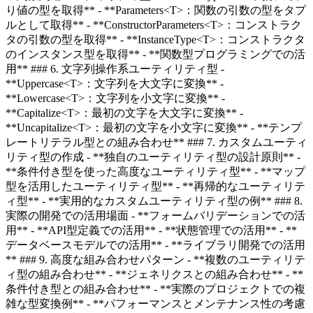
り値の型を取得** - **Parameters<T>：関数の引数の型をタプ
ルとして取得** - **ConstructorParameters<T>：コンストラク
タの引数の型を取得** - **InstanceType<T>：コンストラクタ
のインスタンス型を取得** - **関数型プログラミングでの活
用** ### 6. 文字列操作系ユーティリティ型 -
**Uppercase<T>：文字列を大文字に変換** -
**Lowercase<T>：文字列を小文字に変換** -
**Capitalize<T>：最初の文字を大文字に変換** -
**Uncapitalize<T>：最初の文字を小文字に変換** - **テンプ
レートリテラル型との組み合わせ** ### 7. カスタムユーティ
リティ型の作成 - **独自のユーティリティ型の設計原則** -
**条件付き型を使った高度なユーティリティ型** - **マップ
型を活用したユーティリティ型** - **再帰的なユーティリテ
ィ型** - **実用的なカスタムユーティリティ型の例** ### 8.
実際の開発での活用場面 - **フォームバリデーションでの活
用** - **API型定義での活用** - **状態管理での活用** - **
データベースモデルでの活用** - **ライブラリ開発での活用
** ### 9. 高度な組み合わせパターン - **複数のユーティリテ
ィ型の組み合わせ** - **ジェネリクスとの組み合わせ** - **
条件付き型との組み合わせ** - **実際のプロジェクトでの複
雑な型変換例** - **パフォーマンスとメンテナンス性の考慮