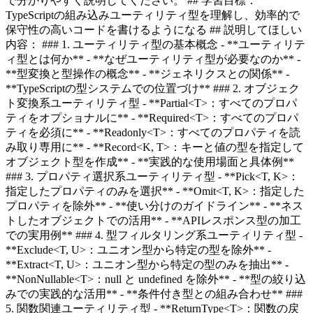
で分かりやすく説明してください。 ## 学習目標：
TypeScriptの組み込みユーティリティ型を理解し、効率的で
保守性の高いコードを書けるようになる ## 説明してほしい
内容： ### 1. ユーティリティ型の基本概念 - **ユーティリテ
ィ型とは何か** - **なぜユーティリティ型が必要なのか** -
**型変換と型操作の概念** - **ジェネリクスとの関係** -
**TypeScriptの型システムでの位置づけ** ### 2. オブジェク
ト変換系ユーティリティ型 - **Partial<T>：すべてのプロパ
ティをオプショナルに** - **Required<T>：すべてのプロパ
ティを必須に** - **Readonly<T>：すべてのプロパティを読
み取り専用に** - **Record<K, T>：キーと値の型を指定して
オブジェクト型を作成** - **実践的な使用場面と具体例**
### 3. プロパティ選択系ユーティリティ型 - **Pick<T, K>：
指定したプロパティのみを選択** - **Omit<T, K>：指定した
プロパティを除外** - **使い分けのガイドライン** - **ネス
トしたオブジェクトでの活用** - **APIレスポンス型の加工
での実用例** ### 4. 型フィルタリング系ユーティリティ型 -
**Exclude<T, U>：ユニオン型から特定の型を除外** -
**Extract<T, U>：ユニオン型から特定の型のみを抽出** -
**NonNullable<T>：null と undefined を除外** - **型の絞り込
みでの実践的な活用** - **条件付き型との組み合わせ** ###
5. 関数関連ユーティリティ型 - **ReturnType<T>：関数の戻