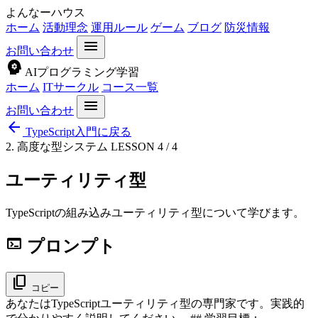
よんなーハウス
ホーム
活動理念
運用ルール
ゲーム
ブログ
防災情報
menu
お問い合わせ
psychology
AIプログラミング学習
ホーム
ITサークル
コース一覧
menu
お問い合わせ
arrow_back
TypeScript入門に戻る
2. 高度な型システム
LESSON 4 / 4
ユーティリティ型
TypeScriptの組み込みユーティリティ型について学びます。
terminal
プロンプト
content_copy
コピー
あなたはTypeScriptユーティリティ型の専門家です。実践的