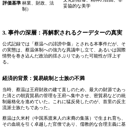
評価基準
林業、財政、法
妥協的な美学
制）
3. 事件の深層：再解釈されるクーデターの真実
公式記録では「蔡温への誹謗中傷」とされる本事件だが、そ
の実態は、蔡温体制への強力な異議申し立て、あるいは国際
情勢を巻き込んだ政治的揺さぶりであった可能性が浮上す
る。
経済的背景：貿易統制と士族の不満
当時、蔡温は王府財政の建て直しのため、最大の財源であっ
た清との朝貢貿易の管理を王府へ集中させ、密貿易などの統
制厳格化を進めていた。これに猛反発したのが、首里の反主
流派士族たちであった。
蔡温は久米村（中国系渡来人の末裔の集落）で生まれ育ち、
その血統を引く卓越した官僚であり、儒教的な合理主義に基