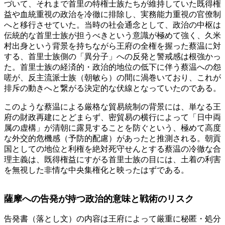
づいて、それまで首里の特権士族たちが維持していた既得権
益や血統重視の政治を冷徹に排除し、実務能力重視の官僚制
へと移行させていた。当時の社会通念として、政治の中枢は
伝統的な首里士族が担うべきという意識が極めて強く、久米
村出身という背景を持ちながら王府の全権を握った蔡温に対
する、首里士族側の「異分子」への反発と警戒感は根強かっ
た。首里士族の経済的・政治的地位の低下に伴う蔡温への怨
嗟が、反主流派士族（朝敏ら）の間に渦巻いており、これが
排斥の動きへと繋がる決定的な伏線となっていたのである。
このような蔡温による厳格な貿易統制の背景には、単なる王
府の財政再建にとどまらず、密貿易の横行によって「日中両
属の虚構」が清朝に露見することを防ぐという、極めて高度
な外交的危機感（予防的配慮）があったと推測される。朝貢
国としての地位と利権を絶対死守せんとする蔡温の冷徹な合
理主義は、既得権益にすがる首里士族の目には、土着の利害
を無視した非情な中央集権化と映ったはずである。
薩摩への告発が持つ政治的意味と戦術のリスク
告発書（落とし文）の内容は王府によって厳重に秘匿・処分