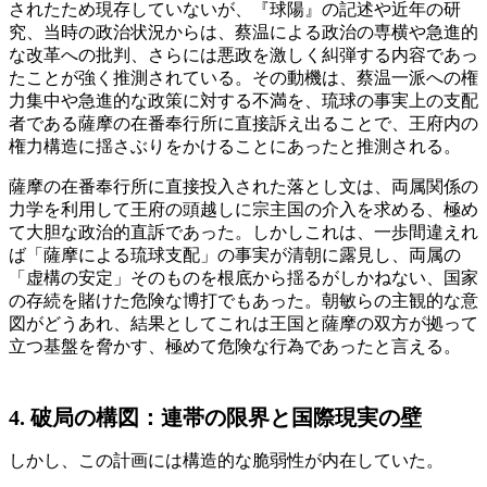
されたため現存していないが、『球陽』の記述や近年の研
究、当時の政治状況からは、蔡温による政治の専横や急進的
な改革への批判、さらには悪政を激しく糾弾する内容であっ
たことが強く推測されている。その動機は、蔡温一派への権
力集中や急進的な政策に対する不満を、琉球の事実上の支配
者である薩摩の在番奉行所に直接訴え出ることで、王府内の
権力構造に揺さぶりをかけることにあったと推測される。
薩摩の在番奉行所に直接投入された落とし文は、両属関係の
力学を利用して王府の頭越しに宗主国の介入を求める、極め
て大胆な政治的直訴であった。しかしこれは、一歩間違えれ
ば「薩摩による琉球支配」の事実が清朝に露見し、両属の
「虚構の安定」そのものを根底から揺るがしかねない、国家
の存続を賭けた危険な博打でもあった。朝敏らの主観的な意
図がどうあれ、結果としてこれは王国と薩摩の双方が拠って
立つ基盤を脅かす、極めて危険な行為であったと言える。
4. 破局の構図：連帯の限界と国際現実の壁
しかし、この計画には構造的な脆弱性が内在していた。