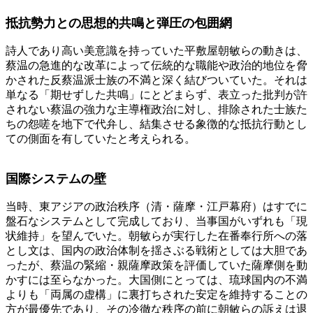
抵抗勢力との思想的共鳴と弾圧の包囲網
詩人であり高い美意識を持っていた平敷屋朝敏らの動きは、
蔡温の急進的な改革によって伝統的な職能や政治的地位を脅
かされた反蔡温派士族の不満と深く結びついていた。それは
単なる「期せずした共鳴」にとどまらず、表立った批判が許
されない蔡温の強力な主導権政治に対し、排除された士族た
ちの怨嗟を地下で代弁し、結集させる象徴的な抵抗行動とし
ての側面を有していたと考えられる。
国際システムの壁
当時、東アジアの政治秩序（清・薩摩・江戸幕府）はすでに
盤石なシステムとして完成しており、当事国がいずれも「現
状維持」を望んでいた。朝敏らが実行した在番奉行所への落
とし文は、国内の政治体制を揺さぶる戦術としては大胆であ
ったが、蔡温の緊縮・親薩摩政策を評価していた薩摩側を動
かすには至らなかった。大国側にとっては、琉球国内の不満
よりも「両属の虚構」に裏打ちされた安定を維持することの
方が最優先であり、その冷徹な秩序の前に朝敏らの訴えは退