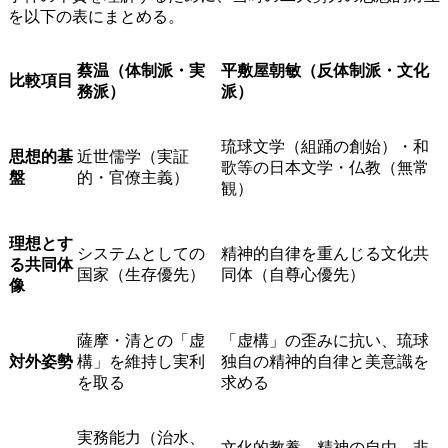
を以下の表にまとめる。
蔡温（体制派・実
平敷屋朝敏（反体制派・文化
比較項目
務派）
派）
琉球文学（組踊の創始）・和
思想的基
近世儒学（実証
歌等の日本文学・仏教（無常
盤
的・官僚主義）
観）
理想とす
システムとしての
精神的自律を重んじる文化共
る共同体
国家（生存優先）
同体（自尊心優先）
像
薩摩・清との「虚
「虚構」の歪みに抗い、琉球
対外姿勢
構」を維持し実利
独自の精神的自律と美意識を
を取る
求める
実務能力（治水、
文化的教養、精神の自由、非