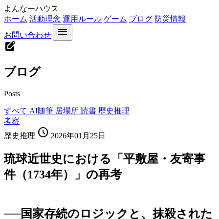
よんなーハウス
ホーム
活動理念
運用ルール
ゲーム
ブログ
防災情報
menu
お問い合わせ
edit_square
ブログ
Posts
すべて
AI随筆
居場所
読書
歴史推理
考察
schedule
歴史推理
2026年01月25日
琉球近世史における「平敷屋・友寄事
件（1734年）」の再考
──国家存続のロジックと、抹殺された