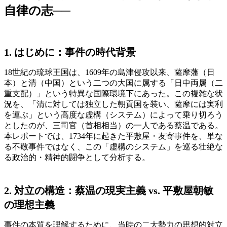
自律の志──
1. はじめに：事件の時代背景
18世紀の琉球王国は、1609年の島津侵攻以来、薩摩藩（日
本）と清（中国）という二つの大国に属する「日中両属（二
重支配）」という特異な国際環境下にあった。この複雑な状
況を、「清に対しては独立した朝貢国を装い、薩摩には実利
を運ぶ」という高度な虚構（システム）によって乗り切ろう
としたのが、三司官（首相相当）の一人である蔡温である。
本レポートでは、1734年に起きた平敷屋・友寄事件を、単な
る不敬事件ではなく、この「虚構のシステム」を巡る壮絶な
る政治的・精神的闘争として分析する。
2. 対立の構造：蔡温の現実主義 vs. 平敷屋朝敏
の理想主義
事件の本質を理解するために、当時の二大勢力の思想的対立