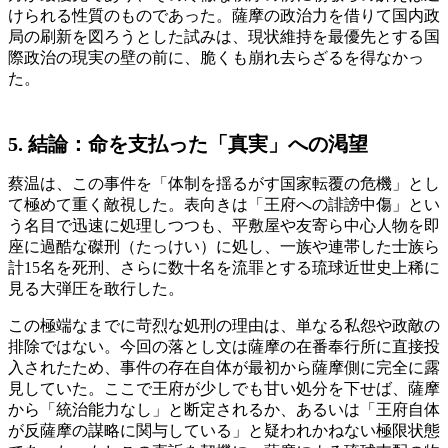
けられる性質のものであった。薩摩の政治力を借りて国内政
局の刷新を図ろうとした試みは、現状維持を最優先とする国
際政治の現実の壁の前に、脆くも崩れ去らざるを得なかっ
た。
5. 結論：命を支払った「真実」への渇望
蔡温は、この事件を「体制を揺るがす国家転覆の危機」とし
て極めて重く敵視した。表向きは「王府への誹謗中傷」とい
う名目で迅速に処理しつつも、平敷屋や友寄ら中心人物を即
座に過酷な磔刑（たっけい）に処し、一族や連帯した士族ら
計15名を死刑、さらに数十名を流罪とする琉球近世史上稀に
見る大弾圧を敢行した。
この極端なまでに苛烈な処刑の理由は、単なる私怨や政敵の
排除ではない。今回の落とし文は薩摩の在番奉行所に直接投
入されたため、事件の存在自体が最初から薩摩側に完全に露
見していた。ここで王府が少しでも甘い処分を下せば、薩摩
から「統治能力なし」と断定されるか、あるいは「王府自体
が反薩摩の謀略に関与している」と疑われかねない極限状態