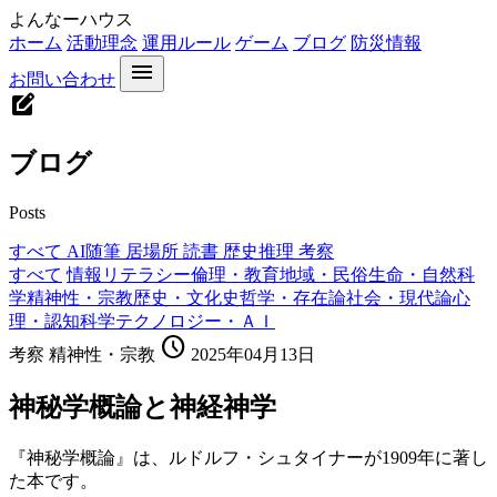
よんなーハウス
ホーム
活動理念
運用ルール
ゲーム
ブログ
防災情報
menu
お問い合わせ
edit_square
ブログ
Posts
すべて
AI随筆
居場所
読書
歴史推理
考察
すべて
情報リテラシー
倫理・教育
地域・民俗
生命・自然科
学
精神性・宗教
歴史・文化史
哲学・存在論
社会・現代論
心
理・認知科学
テクノロジー・ＡＩ
schedule
考察
精神性・宗教
2025年04月13日
神秘学概論と神経神学
『神秘学概論』は、ルドルフ・シュタイナーが1909年に著し
た本です。