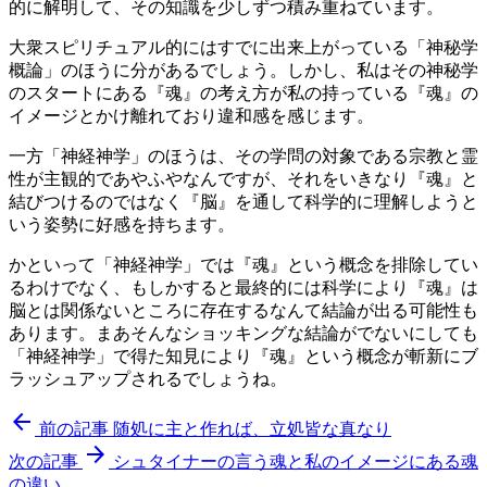
的に解明して、その知識を少しずつ積み重ねています。
大衆スピリチュアル的にはすでに出来上がっている「神秘学
概論」のほうに分があるでしょう。しかし、私はその神秘学
のスタートにある『魂』の考え方が私の持っている『魂』の
イメージとかけ離れており違和感を感じます。
一方「神経神学」のほうは、その学問の対象である宗教と霊
性が主観的であやふやなんですが、それをいきなり『魂』と
結びつけるのではなく『脳』を通して科学的に理解しようと
いう姿勢に好感を持ちます。
かといって「神経神学」では『魂』という概念を排除してい
るわけでなく、もしかすると最終的には科学により『魂』は
脳とは関係ないところに存在するなんて結論が出る可能性も
あります。まあそんなショッキングな結論がでないにしても
「神経神学」で得た知見により『魂』という概念が斬新にブ
ラッシュアップされるでしょうね。
arrow_back
前の記事
随処に主と作れば、立処皆な真なり
arrow_forward
次の記事
シュタイナーの言う魂と私のイメージにある魂
の違い