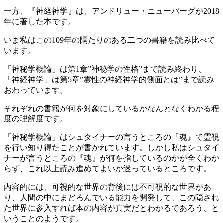
一方、『神経神学』は、アンドリュー・ニューバーグが2018
年に著した本です。
いま私はこの109年の隔たりのある二つの書籍を読み比べて
います。
「神秘学概論」は第1章”神秘学の性格”まで読み終わり、
「神経神学」は第5章”霊性の神経神学的側面とは”まで読み
おわっています。
それぞれの書籍が何を対象にしているかなんとなくわかる程
度の理解度です。
「神秘学概論」はシュタイナーの言うところの『魂』で霊視
を行い知り得たことが書かれています。しかし私はシュタイ
ナーが言うところの『魂』が何を指しているのかが全くわか
らず、これ以上読み進めてよいか迷っているところです。
内容的には、可視的な世界の背後には不可視的な世界があ
り、人間の中にまどろんでいる能力を開発して、この隠され
た世界に参入すれば本の内容が真実だとわかるであろう、と
いうことのようです。