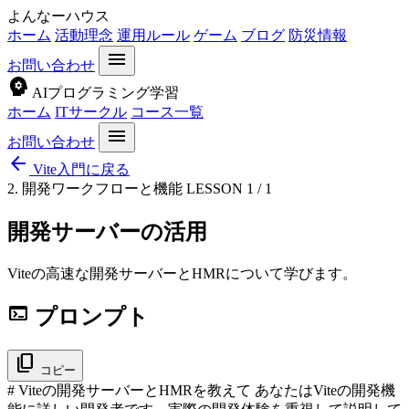
よんなーハウス
ホーム
活動理念
運用ルール
ゲーム
ブログ
防災情報
menu
お問い合わせ
psychology
AIプログラミング学習
ホーム
ITサークル
コース一覧
menu
お問い合わせ
arrow_back
Vite入門に戻る
2. 開発ワークフローと機能
LESSON 1 / 1
開発サーバーの活用
Viteの高速な開発サーバーとHMRについて学びます。
terminal
プロンプト
content_copy
コピー
# Viteの開発サーバーとHMRを教えて あなたはViteの開発機