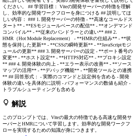
能に詳しい開発者です。実際の開発体験を重視して説明して
ください。 ## 学習目標： Viteの開発サーバーの特徴を理解
し、効率的な開発ワークフローを身につける ## 説明してほ
しい内容： ### 1. 開発サーバーの特徴 - **高速なコールドス
タート** - **ESモジュールベースの配信** - **オンデマンド
コンパイル** - **従来のバンドラーとの違い** ### 2.
HMR（Hot Module Replacement） - **HMRの仕組み** - **状
態を保持した更新** - **CSSの瞬時更新** - **JavaScriptモジ
ュールの更新** ### 3. 開発サーバーの設定 - **ポート番号の
変更** - **ホスト設定** - **HTTPS対応** - **プロキシ設定
** ### 4. 開発体験の向上 - **エラー表示の改善** - **ソース
マップの活用** - **デバッグ機能** - **開発ツールとの連携
** ## 回答形式： - 実際のコマンドと設定例を含める - 開発
体験の違いを具体的に説明 - パフォーマンスの数値も紹介 -
トラブルシューティングも含める
lightbulb
解説
このプロンプトでは、Viteの最大の特徴である高速な開発サ
ーバーとHMRについて学習します。効率的な開発ワークフ
ローを実現するための知識が身につきます。