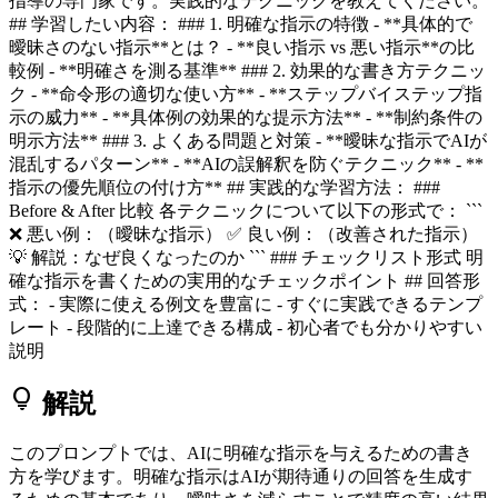
指導の専門家です。実践的なテクニックを教えてください。
## 学習したい内容： ### 1. 明確な指示の特徴 - **具体的で
曖昧さのない指示**とは？ - **良い指示 vs 悪い指示**の比
較例 - **明確さを測る基準** ### 2. 効果的な書き方テクニッ
ク - **命令形の適切な使い方** - **ステップバイステップ指
示の威力** - **具体例の効果的な提示方法** - **制約条件の
明示方法** ### 3. よくある問題と対策 - **曖昧な指示でAIが
混乱するパターン** - **AIの誤解釈を防ぐテクニック** - **
指示の優先順位の付け方** ## 実践的な学習方法： ###
Before & After 比較 各テクニックについて以下の形式で： ```
❌ 悪い例：（曖昧な指示） ✅ 良い例：（改善された指示）
💡 解説：なぜ良くなったのか ``` ### チェックリスト形式 明
確な指示を書くための実用的なチェックポイント ## 回答形
式： - 実際に使える例文を豊富に - すぐに実践できるテンプ
レート - 段階的に上達できる構成 - 初心者でも分かりやすい
説明
lightbulb
解説
このプロンプトでは、AIに明確な指示を与えるための書き
方を学びます。明確な指示はAIが期待通りの回答を生成す