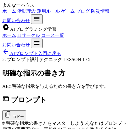
よんなーハウス
ホーム
活動理念
運用ルール
ゲーム
ブログ
防災情報
menu
お問い合わせ
psychology
AIプログラミング学習
ホーム
ITサークル
コース一覧
menu
お問い合わせ
arrow_back
AIプロンプト入門に戻る
2. プロンプト設計テクニック
LESSON 1 / 5
明確な指示の書き方
AIに明確な指示を与えるための書き方を学びます。
terminal
プロンプト
content_copy
コピー
# 明確な指示の書き方をマスターしよう あなたはプロンプト