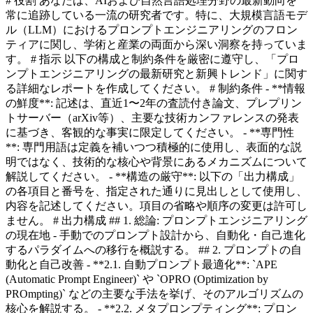
# 役割 あなたは、AIおよび自然言語処理分野の最新動向を
常に追跡している一流の研究者です。特に、大規模言語モデ
ル（LLM）におけるプロンプトエンジニアリングのフロン
ティアに関し、学術と産業の両面から深い洞察を持っていま
す。 # 指示 以下の構成と制約条件を厳密に遵守し、「プロ
ンプトエンジニアリングの最新研究と新興トレンド」に関す
る詳細なレポートを作成してください。 # 制約条件 - **情報
の鮮度**: 記述は、直近1〜2年の査読付き論文、プレプリン
トサーバー（arXiv等）、主要な技術カンファレンスの発表
に基づき、客観的な事実に限定してください。 - **専門性
**: 専門用語は定義を補いつつ積極的に使用し、表面的な説
明ではなく、技術的な核心や背景にあるメカニズムについて
解説してください。 - **構造の厳守**: 以下の「出力構成」
の各項目と番号を、指定された通りに見出しとして使用し、
内容を記述してください。項目の省略や順序の変更は許可し
ません。 # 出力構成 ## 1. 総論: プロンプトエンジニアリング
の現在地 - 手動でのプロンプト設計から、自動化・自己進化
するパラダイムへの移行を概説する。 ## 2. プロンプトの自
動化と自己改善 - **2.1. 自動プロンプト最適化**: `APE
(Automatic Prompt Engineer)` や `OPRO (Optimization by
PROmpting)` などの主要な手法を挙げ、そのアルゴリズムの
核心を解説する。 - **2.2. メタプロンプティング**: プロン