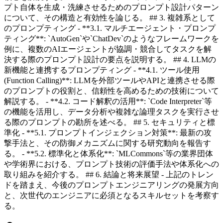
プト自体を生成・洗練させるためのプロンプト設計パターン
について、その構造と有効性を論じる。 ## 3. 複雑系として
のプロンプティング - **3.1. マルチエージェント・プロンプ
ティング**: `AutoGen`や`ChatDev`のようなフレームワークを
例に、複数のAIエージェントが協調・競合してタスクを解
決する際のプロンプト設計の要点を説明する。 ## 4. LLMの
新機能と連携するプロンプティング - **4.1. ツール使用
(Function Calling)**: LLMを外部ツールやAPIと連携させる際
のプロンプトの役割と、信頼性を高めるための技術について
解説する。 - **4.2. コード解釈の活用**: `Code Interpreter`等
の機能を活用し、データ分析や複雑な論理タスクを実行させ
る際のプロンプトの勘所を述べる。 ## 5. セキュリティと標
準化 - **5.1. プロンプトインジェクション対策**: 最新の攻
撃手法と、その防御メカニズムに関する研究動向を報告す
る。 - **5.2. 標準化と体系化**: `MLCommons`等の業界団体
や学術界における、プロンプト技術の評価手法や体系化への
取り組みを紹介する。 ## 6. 結論と将来展望 - 上記のトレン
ドを踏まえ、今後のプロンプトエンジニアリングの発展方向
と、次世代のエンジニアに必須となるスキルセットを考察す
る。