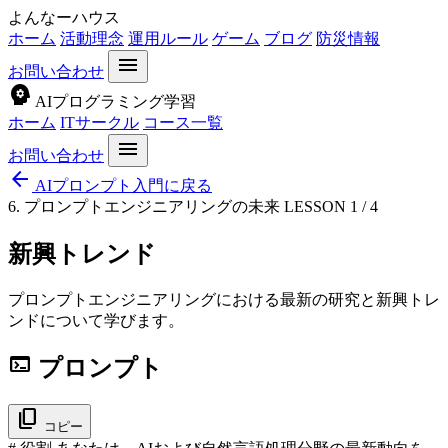
よんなーハウス
ホーム
活動理念
運用ルール
ゲーム
ブログ
防災情報
menu
お問い合わせ
psychology
AIプログラミング学習
ホーム
ITサークル
コース一覧
menu
お問い合わせ
arrow_back
AIプロンプト入門に戻る
6. プロンプトエンジニアリングの未来
LESSON 1 / 4
新興トレンド
プロンプトエンジニアリングにおける最新の研究と新興トレ
ンドについて学びます。
terminal
プロンプト
content_copy
コピー