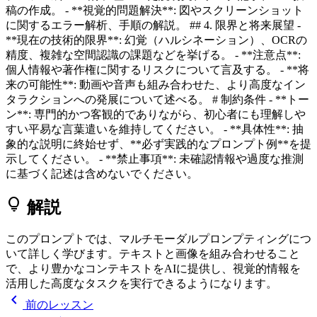
稿の作成。 - **視覚的問題解決**: 図やスクリーンショット
に関するエラー解析、手順の解説。 ## 4. 限界と将来展望 -
**現在の技術的限界**: 幻覚（ハルシネーション）、OCRの
精度、複雑な空間認識の課題などを挙げる。 - **注意点**:
個人情報や著作権に関するリスクについて言及する。 - **将
来の可能性**: 動画や音声も組み合わせた、より高度なイン
タラクションへの発展について述べる。 # 制約条件 - **トー
ン**: 専門的かつ客観的でありながら、初心者にも理解しや
すい平易な言葉遣いを維持してください。 - **具体性**: 抽
象的な説明に終始せず、**必ず実践的なプロンプト例**を提
示してください。 - **禁止事項**: 未確認情報や過度な推測
に基づく記述は含めないでください。
lightbulb
解説
このプロンプトでは、マルチモーダルプロンプティングにつ
いて詳しく学びます。テキストと画像を組み合わせること
で、より豊かなコンテキストをAIに提供し、視覚的情報を
活用した高度なタスクを実行できるようになります。
chevron_left
前のレッスン