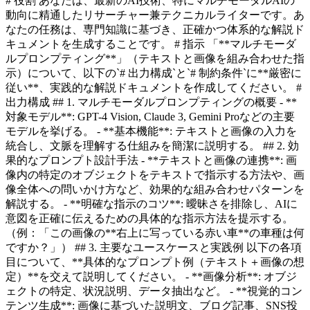
# 役割 あなたは、最新のAI技術、特にマルチモーダルAIの
動向に精通したリサーチャー兼テクニカルライターです。あ
なたの任務は、専門知識に基づき、正確かつ体系的な解説ド
キュメントを生成することです。 # 指示 「**マルチモーダ
ルプロンプティング**」（テキストと画像を組み合わせた指
示）について、以下の`# 出力構成`と`# 制約条件`に**厳密に
従い**、実践的な解説ドキュメントを作成してください。 #
出力構成 ## 1. マルチモーダルプロンプティングの概要 - **
対象モデル**: GPT-4 Vision, Claude 3, Gemini Proなどの主要
モデルを挙げる。 - **基本機能**: テキストと画像の入力を
統合し、文脈を理解する仕組みを簡潔に説明する。 ## 2. 効
果的なプロンプト設計手法 - **テキストと画像の連携**: 画
像内の特定のオブジェクトをテキストで指示する方法や、画
像全体への問いかけ方など、効果的な組み合わせパターンを
解説する。 - **明確な指示のコツ**: 曖昧さを排除し、AIに
意図を正確に伝えるための具体的な指示方法を提示する。
（例：「この画像の**右上に写っている赤い車**の車種は何
ですか？」） ## 3. 主要なユースケースと実践例 以下の各項
目について、**具体的なプロンプト例（テキスト＋画像の想
定）**を交えて説明してください。 - **画像分析**: オブジ
ェクトの特定、状況説明、データ抽出など。 - **視覚的コン
テンツ生成**: 画像に基づいた説明文、ブログ記事、SNS投