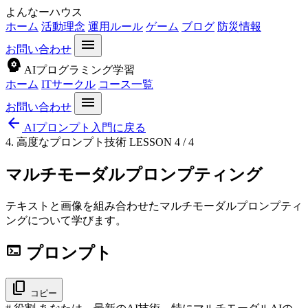
よんなーハウス
ホーム
活動理念
運用ルール
ゲーム
ブログ
防災情報
menu
お問い合わせ
psychology
AIプログラミング学習
ホーム
ITサークル
コース一覧
menu
お問い合わせ
arrow_back
AIプロンプト入門に戻る
4. 高度なプロンプト技術
LESSON 4 / 4
マルチモーダルプロンプティング
テキストと画像を組み合わせたマルチモーダルプロンプティ
ングについて学びます。
terminal
プロンプト
content_copy
コピー