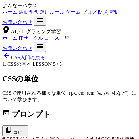
よんなーハウス
ホーム
活動理念
運用ルール
ゲーム
ブログ
防災情報
menu
お問い合わせ
psychology
AIプログラミング学習
ホーム
ITサークル
コース一覧
menu
お問い合わせ
arrow_back
CSS入門に戻る
1. CSSの基本
LESSON 5 / 5
CSSの単位
CSSで使用される様々な単位（px, em, rem, %, vw, vhなど）に
ついて学びます。
terminal
プロンプト
content_copy
コピー