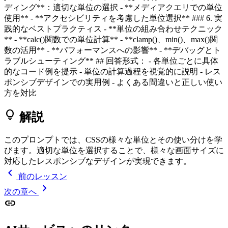
ディング**：適切な単位の選択 - **メディアクエリでの単位
使用** - **アクセシビリティを考慮した単位選択** ### 6. 実
践的なベストプラクティス - **単位の組み合わせテクニック
** - **calc()関数での単位計算** - **clamp()、min()、max()関
数の活用** - **パフォーマンスへの影響** - **デバッグとト
ラブルシューティング** ## 回答形式： - 各単位ごとに具体
的なコード例を提示 - 単位の計算過程を視覚的に説明 - レス
ポンシブデザインでの実用例 - よくある間違いと正しい使い
方を対比
lightbulb
解説
このプロンプトでは、CSSの様々な単位とその使い分けを学
びます。適切な単位を選択することで、様々な画面サイズに
対応したレスポンシブなデザインが実現できます。
chevron_left
前のレッスン
chevron_right
次の章へ
link