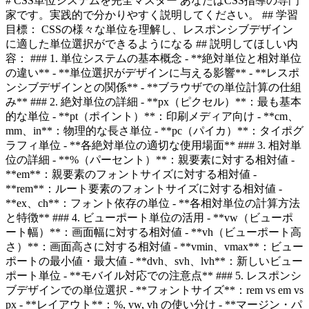
# CSS単位システムを完全マスター あなたはCSS指導の専門
家です。実践的で分かりやすく説明してください。 ## 学習
目標： CSSの様々な単位を理解し、レスポンシブデザイン
に適した単位選択ができるようになる ## 説明してほしい内
容： ### 1. 単位システムの基本概念 - **絶対単位と相対単位
の違い** - **単位選択がデザインに与える影響** - **レスポ
ンシブデザインとの関係** - **ブラウザでの単位計算の仕組
み** ### 2. 絶対単位の詳細 - **px（ピクセル）**：最も基本
的な単位 - **pt（ポイント）**：印刷メディア向け - **cm、
mm、in**：物理的な長さ単位 - **pc（パイカ）**：タイポグ
ラフィ単位 - **各絶対単位の適切な使用場面** ### 3. 相対単
位の詳細 - **%（パーセント）**：親要素に対する相対値 -
**em**：親要素のフォントサイズに対する相対値 -
**rem**：ルート要素のフォントサイズに対する相対値 -
**ex、ch**：フォント依存の単位 - **各相対単位の計算方法
と特徴** ### 4. ビューポート単位の活用 - **vw（ビューポ
ート幅）**：画面幅に対する相対値 - **vh（ビューポート高
さ）**：画面高さに対する相対値 - **vmin、vmax**：ビュー
ポートの最小値・最大値 - **dvh、svh、lvh**：新しいビュー
ポート単位 - **モバイル対応での注意点** ### 5. レスポンシ
ブデザインでの単位選択 - **フォントサイズ**：rem vs em vs
px - **レイアウト**：%, vw, vh の使い分け - **マージン・パ