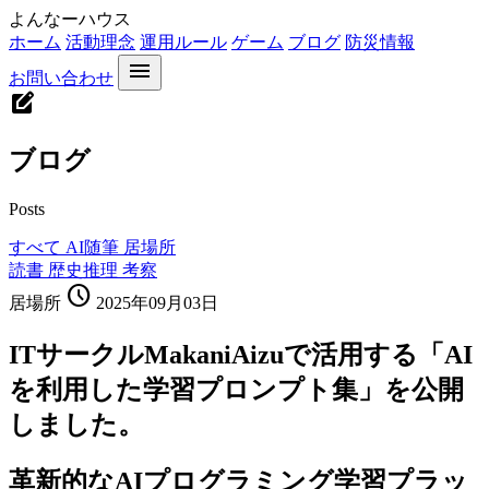
よんなーハウス
ホーム
活動理念
運用ルール
ゲーム
ブログ
防災情報
menu
お問い合わせ
edit_square
ブログ
Posts
すべて
AI随筆
居場所
読書
歴史推理
考察
schedule
居場所
2025年09月03日
ITサークルMakaniAizuで活用する「AI
を利用した学習プロンプト集」を公開
しました。
革新的なAIプログラミング学習プラッ