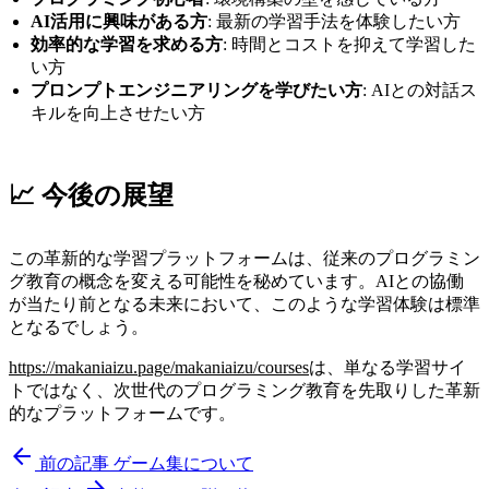
AI活用に興味がある方
: 最新の学習手法を体験したい方
効率的な学習を求める方
: 時間とコストを抑えて学習した
い方
プロンプトエンジニアリングを学びたい方
: AIとの対話ス
キルを向上させたい方
📈 今後の展望
この革新的な学習プラットフォームは、従来のプログラミン
グ教育の概念を変える可能性を秘めています。AIとの協働
が当たり前となる未来において、このような学習体験は標準
となるでしょう。
https://makaniaizu.page/makaniaizu/courses
は、単なる学習サイ
トではなく、次世代のプログラミング教育を先取りした革新
的なプラットフォームです。
arrow_back
前の記事
ゲーム集について
arrow_forward