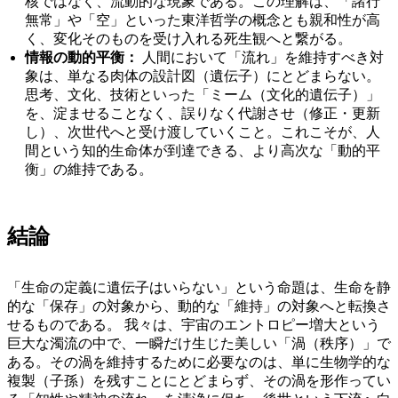
核ではなく、流動的な現象である。この理解は、「諸行
無常」や「空」といった東洋哲学の概念とも親和性が高
く、変化そのものを受け入れる死生観へと繋がる。
情報の動的平衡：
人間において「流れ」を維持すべき対
象は、単なる肉体の設計図（遺伝子）にとどまらない。
思考、文化、技術といった「ミーム（文化的遺伝子）」
を、淀ませることなく、誤りなく代謝させ（修正・更新
し）、次世代へと受け渡していくこと。これこそが、人
間という知的生命体が到達できる、より高次な「動的平
衡」の維持である。
結論
「生命の定義に遺伝子はいらない」という命題は、生命を静
的な「保存」の対象から、動的な「維持」の対象へと転換さ
せるものである。 我々は、宇宙のエントロピー増大という
巨大な濁流の中で、一瞬だけ生じた美しい「渦（秩序）」で
ある。その渦を維持するために必要なのは、単に生物学的な
複製（子孫）を残すことにとどまらず、その渦を形作ってい