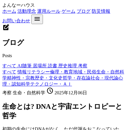
よんなーハウス
ホーム
活動理念
運用ルール
ゲーム
ブログ
防災情報
menu
お問い合わせ
edit_square
ブログ
Posts
すべて
AI随筆
居場所
読書
歴史推理
考察
すべて
情報リテラシー
倫理・教育
地域・民俗
生命・自然科
学
精神性・宗教
歴史・文化史
哲学・存在論
社会・現代論
心
理・認知科学
テクノロジー・ＡＩ
schedule
考察
生命・自然科学
2025年12月06日
生命とは? DNAと宇宙エントロピーと
哲学
初期の生命にはDNAがなく、ただ代謝をおこなっていた。