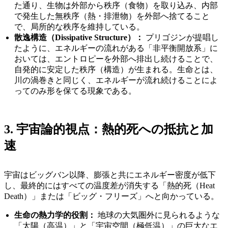
た通り、生物は外部から秩序（食物）を取り込み、内部
で発生した無秩序（熱・排泄物）を外部へ捨てること
で、局所的な秩序を維持している。
散逸構造（Dissipative Structure）：
プリゴジンが提唱し
たように、エネルギーの流れがある「非平衡開放系」に
おいては、エントロピーを外部へ排出し続けることで、
自発的に安定した秩序（構造）が生まれる。生命とは、
川の渦巻きと同じく、エネルギーが流れ続けることによ
ってのみ形を保てる現象である。
3. 宇宙論的視点：熱的死への抵抗と加
速
宇宙はビッグバン以降、膨張と共にエネルギー密度が低下
し、最終的にはすべての温度差が消失する「熱的死（Heat
Death）」または「ビッグ・フリーズ」へと向かっている。
生命の熱力学的役割：
地球の大気圏外に見られるような
「太陽（高温）」と「宇宙空間（極低温）」の巨大なエ