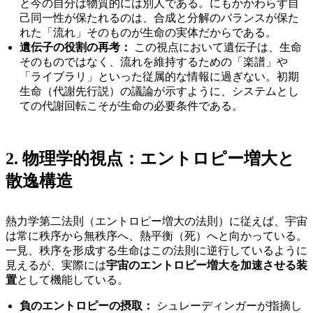
と今の自分は物質的には別人である。にもかかわらず自
己同一性が保たれるのは、合成と分解のバランスが保た
れた「流れ」そのものが生命の実体だからである。
遺伝子の役割の再考：
この視点において遺伝子は、生命
そのものではなく、流れを維持するための「楽譜」や
「ライブラリ」といった従属的な情報に過ぎない。初期
生命（代謝先行説）の議論が示すように、システムとし
ての代謝回転こそが生命の必要条件である。
2. 物理学的視点：エントロピー増大と
散逸構造
熱力学第二法則（エントロピー増大の法則）に従えば、宇宙
は常に秩序から無秩序へ、熱平衡（死）へと向かっている。
一見、秩序を形成する生命はこの法則に逆行しているように
見えるが、実際には
宇宙のエントロピー増大を加速させる装
置
として機能している。
負のエントロピーの摂取：
シュレーディンガーが指摘し