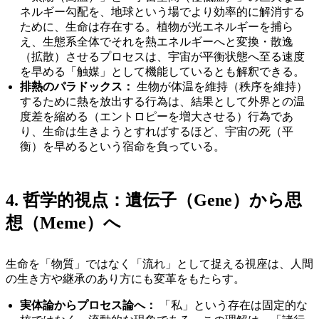
ネルギー勾配を、地球という場でより効率的に解消する
ために、生命は存在する。植物が光エネルギーを捕ら
え、生態系全体でそれを熱エネルギーへと変換・散逸
（拡散）させるプロセスは、宇宙が平衡状態へ至る速度
を早める「触媒」として機能しているとも解釈できる。
排熱のパラドックス：
生物が体温を維持（秩序を維持）
するために熱を放出する行為は、結果として外界との温
度差を縮める（エントロピーを増大させる）行為であ
り、生命は生きようとすればするほど、宇宙の死（平
衡）を早めるという宿命を負っている。
4. 哲学的視点：遺伝子（Gene）から思
想（Meme）へ
生命を「物質」ではなく「流れ」として捉える視座は、人間
の生き方や継承のあり方にも変革をもたらす。
実体論からプロセス論へ：
「私」という存在は固定的な